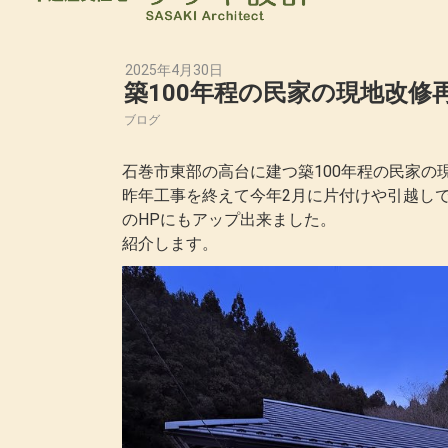
2025年4月30日
築100年程の民家の現地改修
ブログ
石巻市東部の高台に建つ築100年程の民家
昨年工事を終えて今年2月に片付けや引越し
のHPにもアップ出来ました。
紹介します。