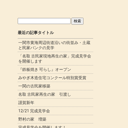
検
索:
最近の記事タイトル
一関市黄海周辺街道沿いの街並み・土蔵
と民家バンクの見学
「名取 古民家現地再生の家」完成見学会
を開催します
『鉄板焼き 可らし』オープン
みやぎ木造住宅コンクール特別賞受賞
一関の古民家移築
名取 古民家再生の家 引渡し
謹賀新年
12/21 完成見学会
野村の家 増築
完成見学会を開催します！