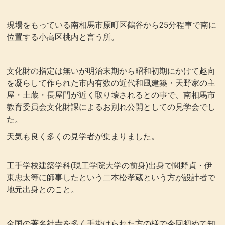
現場をもっている南相馬市原町区鶴谷から25分程車で南に
位置する小高区桃内と言う所。
文化財の指定は無いが明治末期から昭和初期にかけて趣向
を凝らして作られた市内有数の近代和風建築・天野家の主
屋・土蔵・長屋門が近く取り壊されるとの事で、南相馬市
教育委員会文化財課によるお別れ公開としての見学会でし
た。
天気も良く多くの見学者が集まりました。
工手学校建築学科(現工学院大学の前身)出身で関野貞・伊
東忠太等に師事したという二本松孝蔵という方が設計者で
地元出身とのこと。
全国の著名社寺を多く手掛けられた方の様で今回初めて知