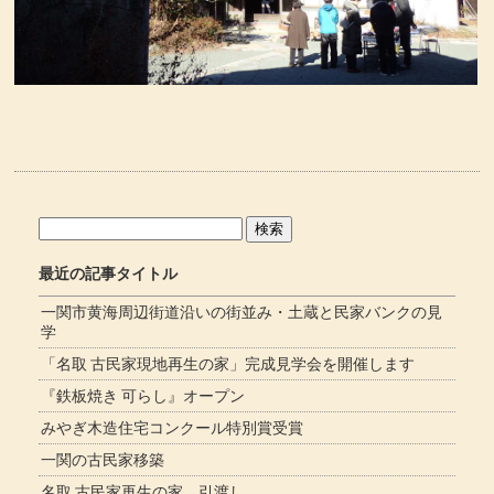
検
索:
最近の記事タイトル
一関市黄海周辺街道沿いの街並み・土蔵と民家バンクの見
学
「名取 古民家現地再生の家」完成見学会を開催します
『鉄板焼き 可らし』オープン
みやぎ木造住宅コンクール特別賞受賞
一関の古民家移築
名取 古民家再生の家 引渡し