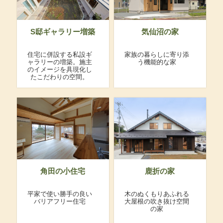
S邸ギャラリー増築
気仙沼の家
住宅に併設する私設ギ
家族の暮らしに寄り添
ャラリーの増築。施主
う機能的な家
のイメージを具現化し
たこだわりの空間。
角田の小住宅
鹿折の家
平家で使い勝手の良い
木のぬくもりあふれる
バリアフリー住宅
大屋根の吹き抜け空間
の家