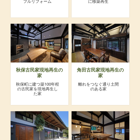
フルリフォーム
に移築再生
秋保古民家現地再生の
角田古民家現地再生の
家
家
秋保町に建つ築100年程
離れをつなぐ通り土間
の古民家を現地再生し
のある家
た家