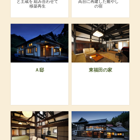
と土蔵を
組み合わせて
高台に再建した癒やし
移築再生
の宿
Ａ邸
東福田の家