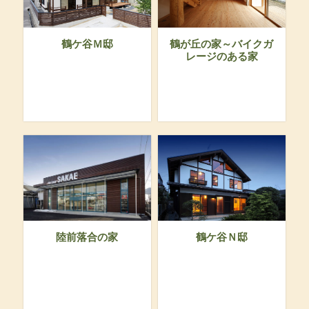
鶴ケ谷Ｍ邸
鶴が丘の家～バイクガ
レージのある家
陸前落合の家
鶴ケ谷Ｎ邸