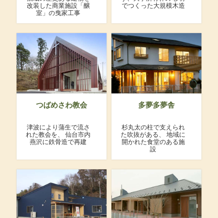
改装した商業施設「醸
でつくった大規模木造
室」の曳家工事
つばめさわ教会
多夢多夢舎
津波により蒲生で流さ
杉丸太の柱で支えられ
れた教会を、
仙台市内
た吹抜がある、
地域に
燕沢に鉄骨造で再建
開かれた食堂のある施
設