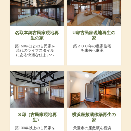
名取本郷古民家現地再
U邸古民家現地再生の
生の家
家
築160年ほどの古民家を
築２００年の農家住宅
現代のライフスタイル
を未来へ継承
にある快適な住まいへ
Ｓ邸（古民家現地再
横浜座敷蔵移築再生の
生）
家
築100年以上の古民家を
天童市の座敷蔵を横浜