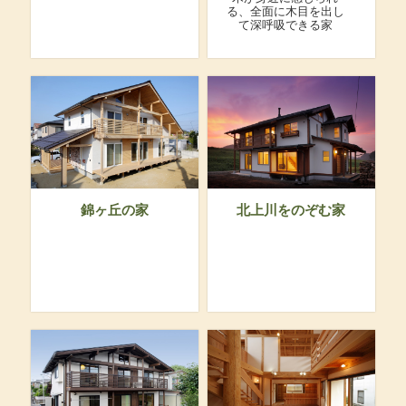
る、全面に木目を出し
て深呼吸できる家
錦ヶ丘の家
北上川をのぞむ家