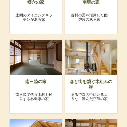
郷六の家
南境の家
土間のダイニングキッ
古材の梁を活用した囲
チンがある家
炉裏のある家
南三陸の家
森と街を繋ぐ木組みの
家
南三陸で代々山林を経
まるで森の中にいるよ
営する林業家の家
うな、澄んだ空気の家