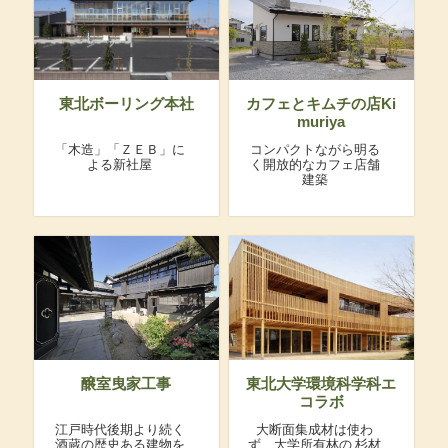
東北ボーリング本社
カフェとキムチの店Ki
muriya
「木造」「ＺＥＢ」に
コンパクトながら明る
よる新社屋
く開放的なカフェ店舗
建築
醸室曳家工事
東北大学環境科学科エ
コラボ
江戸時代後期より続く
大断面集成材は使わ
酒蔵の歴史ある建物を
ず、大学所有林の
杉材