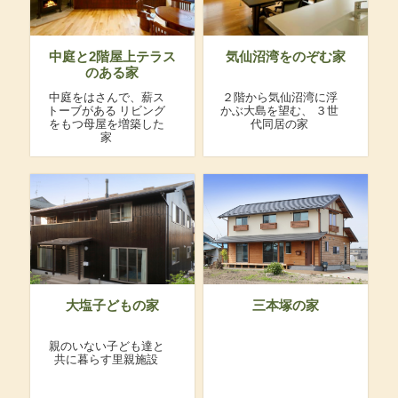
中庭と2階屋上テラス
気仙沼湾をのぞむ家
のある家
中庭をはさんで、薪ス
２階から気仙沼湾に浮
トーブがある
リビング
かぶ大島を望む、
３世
をもつ母屋を増築した
代同居の家
家
大塩子どもの家
三本塚の家
親のいない子ども達と
共に暮らす里親施設