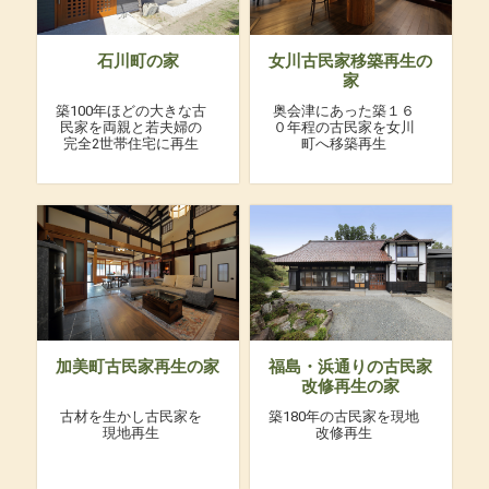
石川町の家
女川古民家移築再生の
家
築100年ほどの大きな古
奥会津にあった築１６
民家を両親と若夫婦の
０年程の古民家を女川
完全2世帯住宅に再生
町へ移築再生
加美町古民家再生の家
福島・浜通りの古民家
改修再生の家
古材を生かし古民家を
築180年の古民家を現地
現地再生
改修再生