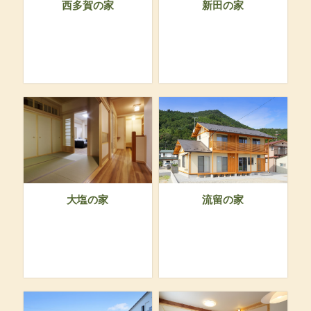
西多賀の家
新田の家
大塩の家
流留の家