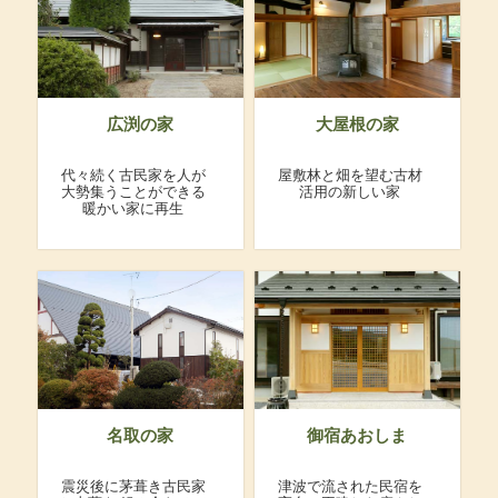
広渕の家
大屋根の家
代々続く古民家を人が
屋敷林と畑を望む古材
大勢集うことができる
活用の新しい家
暖かい家に再生
名取の家
御宿あおしま
震災後に茅葺き古民家
津波で流された民宿を