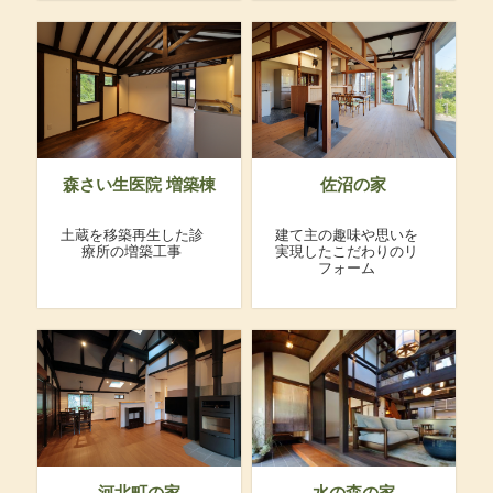
森さい生医院 増築棟
佐沼の家
土蔵を移築再生した診
建て主の趣味や思いを
療所の増築工事
実現したこだわりのリ
フォーム
河北町の家
水の森の家