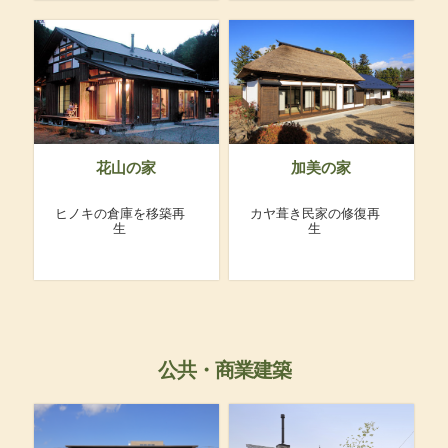
花山の家
加美の家
ヒノキの倉庫を移築再
カヤ葺き民家の修復再
生
生
公共・商業建築