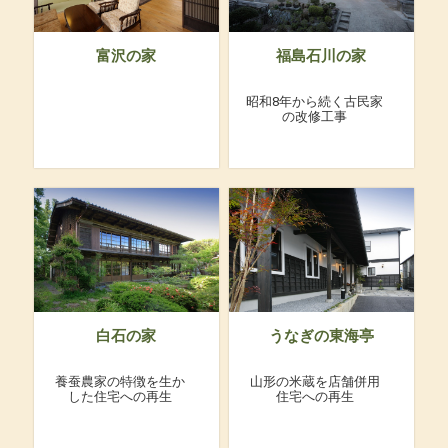
富沢の家
福島石川の家
昭和8年から続く古民家
の改修工事
白石の家
うなぎの東海亭
養蚕農家の特徴を生か
山形の米蔵を店舗併用
した住宅への再生
住宅への再生