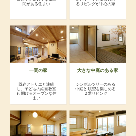
間がある住まい
るリビングが中心の家
一関の家
大きな中庭のある家
既存アトリエと連続
シンボルツリーのある
し、子どもの絵画教室
中庭と
眺望を楽しめる
も
開けるオープンな住
２階リビング
まい