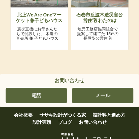
北上We Are Oneマー
石巻市渡波木造災害公
ケット兼子どもハウス
営住宅 わたのは
震災直後にお母さんた
地元工務店協同組合で
ちで開設した、
木造の
提案して建てた
15戸の
直売所 兼 子どもハウス
長屋型公営住宅
お問い合わせ
電話
メール
会社概要
ササキ設計がつくる家
設計料と進め方
設計実績
ブログ
お問い合わせ