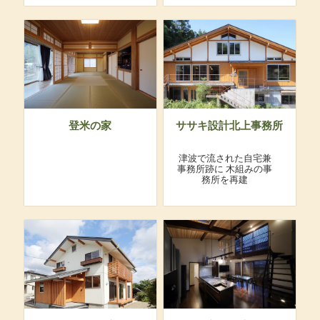
登米の家
ササキ設計北上事務所
津波で流された自宅兼
事務所跡に
木組みの事
務所を再建