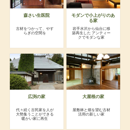
森さい生医院
モダンで小上がりのあ
る家
古材をつかって、やす
岩手水沢から仙台に移
らぎの空間を
築再生した
アンティー
クでモダンな家
広渕の家
大屋根の家
代々続く古民家を人が
屋敷林と畑を望む古材
大勢集うことができる
活用の新しい家
暖かい家に再生