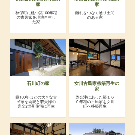
家
家
秋保町に建つ築100年程
離れをつなぐ通り土間
の古民家を現地再生し
のある家
た家
石川町の家
女川古民家移築再生の
家
築100年ほどの大きな古
奥会津にあった築１６
民家を両親と若夫婦の
０年程の古民家を女川
完全2世帯住宅に再生
町へ移築再生