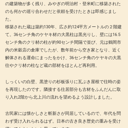
の建築物が多く残り、みやぎの明治村・登米町に移築された
のも何かの巡り合わせだと依頼を受けたときは即感じまし
た。
移築された蔵は築約130年、広さ約124平方メートルの２階建
て。36センチ角のケヤキ材の大黒柱は黒光りし、壁には16.5
センチ角のクリ材の柱が約90センチ間隔で並び、元は鶴岡市
内の米穀店の倉庫でしたが、数年前から空き家となり、近く
解体される運命にまったをかけ、36センチ角のケヤキの大黒
往やクリ材の柱など蔵の部材をほとんど再利用。
しっくいの白壁、黒塗りの杉板張りに瓦ぶき屋根で往時の姿
を再現したのです。隣接する往居部分も古材をふんだんに取
り入れ2階から北上川の流れを望めるよう設計しました。
古民家には懐かしさと斬新さが同居しているので、年代を問
わず受け入れられるはず。日本の古き良き歴史の重みを受け