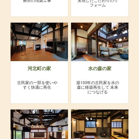
療所の増築工事
実現したこだわりのリ
フォーム
河北町の家
水の森の家
古民家の一部を使いや
築130年の古民家を水の
すく快適に再生
森に移築再生して
未来
につなげる