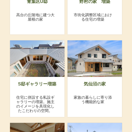
青葉区U邸
野村の家 増築
高台の丘陵地に建つ大
市街化調整区域におけ
屋根の家
る住宅の増築
S邸ギャラリー増築
気仙沼の家
住宅に併設する私設ギ
家族の暮らしに寄り添
ャラリーの増築。施主
う機能的な家
のイメージを具現化し
たこだわりの空間。