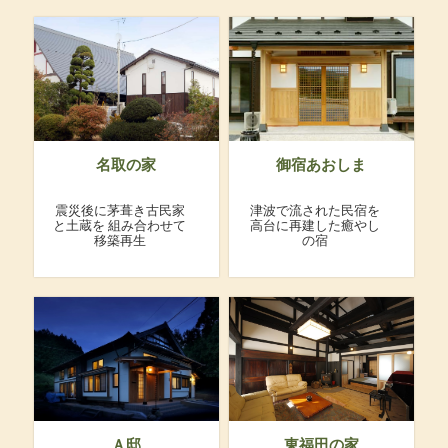
名取の家
御宿あおしま
震災後に茅葺き古民家
津波で流された民宿を
と土蔵を
組み合わせて
高台に再建した癒やし
移築再生
の宿
Ａ邸
東福田の家