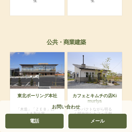
生
生
公共・商業建築
東北ボーリング本社
カフェとキムチの店Ki
muriya
お問い合わせ
「木造」「ＺＥＢ」に
コンパクトながら明る
よる新社屋
く開放的なカフェ店舗
建築
電話
メール