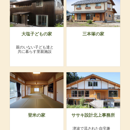
大塩子どもの家
三本塚の家
親のいない子ども達と
共に暮らす里親施設
登米の家
ササキ設計北上事務所
津波で流された自宅兼