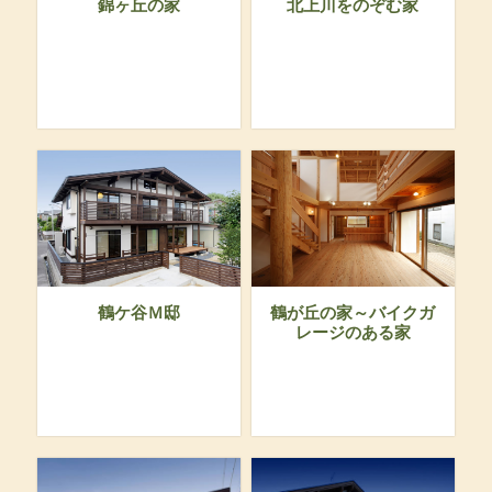
錦ヶ丘の家
北上川をのぞむ家
鶴ケ谷Ｍ邸
鶴が丘の家～バイクガ
レージのある家