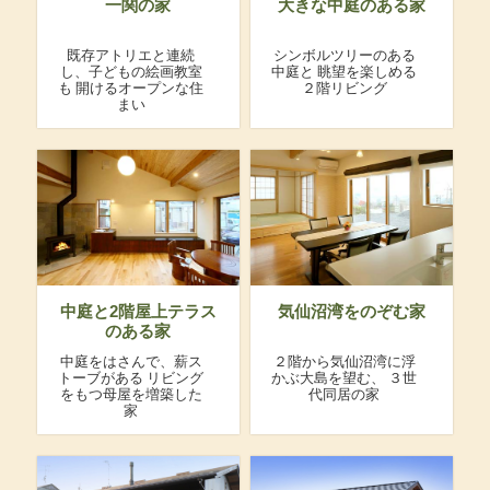
一関の家
大きな中庭のある家
既存アトリエと連続
シンボルツリーのある
し、子どもの絵画教室
中庭と
眺望を楽しめる
も
開けるオープンな住
２階リビング
まい
中庭と2階屋上テラス
気仙沼湾をのぞむ家
のある家
中庭をはさんで、薪ス
２階から気仙沼湾に浮
トーブがある
リビング
かぶ大島を望む、
３世
をもつ母屋を増築した
代同居の家
家