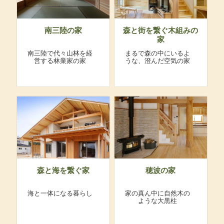
南三陸の家
森と街を繋ぐ木組みの
家
南三陸で代々山林を経
まるで森の中にいるよ
営する林業家の家
うな、澄んだ空気の家
森と海を繋ぐ家
穂波の家
海と一体になる暮らし
家の真ん中に自然木の
ような大黒柱