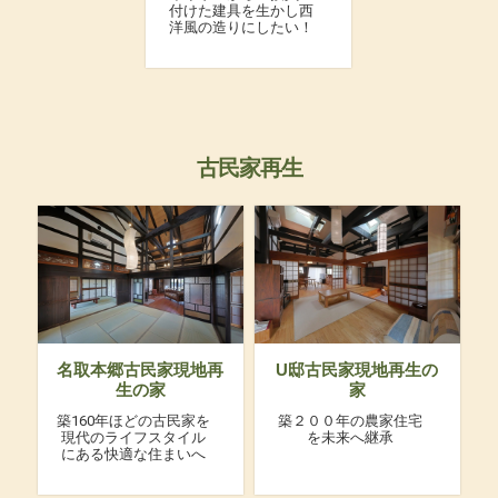
付けた建具を生かし西
洋風の造りにしたい！
古民家再生
名取本郷古民家現地再
U邸古民家現地再生の
生の家
家
築160年ほどの古民家を
築２００年の農家住宅
現代のライフスタイル
を未来へ継承
にある快適な住まいへ