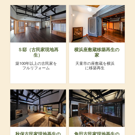
Ｓ邸（古民家現地再
横浜座敷蔵移築再生の
生）
家
築100年以上の古民家を
天童市の座敷蔵を横浜
フルリフォーム
に移築再生
秋保古民家現地再生の
角田古民家現地再生の