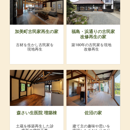
加美町古民家再生の家
福島・浜通りの古民家
改修再生の家
古材を生かし古民家を
築180年の古民家を現地
現地再生
改修再生
森さい生医院 増築棟
佐沼の家
土蔵を移築再生した診
建て主の趣味や思いを