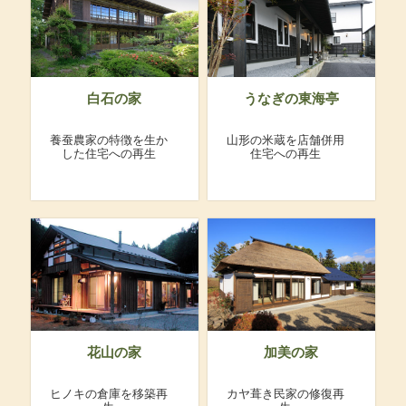
白石の家
うなぎの東海亭
養蚕農家の特徴を生か
山形の米蔵を店舗併用
した住宅への再生
住宅への再生
花山の家
加美の家
ヒノキの倉庫を移築再
カヤ葺き民家の修復再